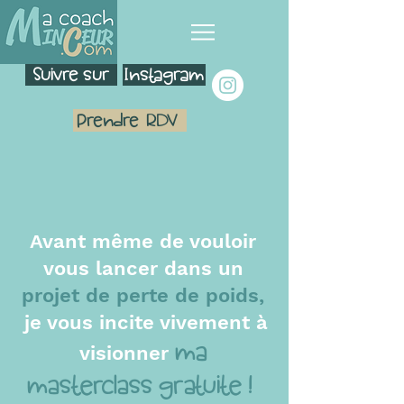
Suivre sur
Instagram
Prendre
RDV
Avant même de vouloir
vous lancer dans un
projet de perte de poids,
je vous incite vivement à
ma
visionner
masterclass gratuite !