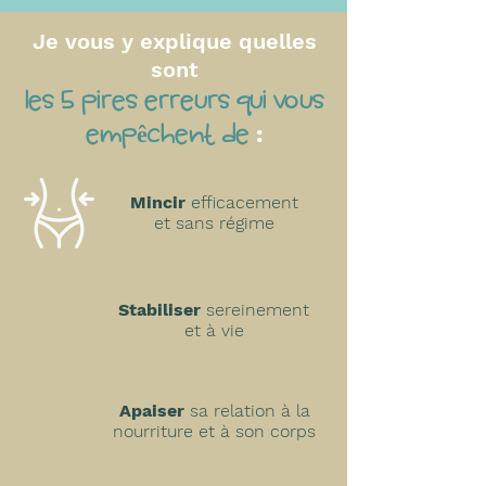
Je vous y explique quelles
sont
les 5 pires erreurs qui vous
empêchent de
:
Mincir
efficacement
et sans régime
Stabiliser
sereinement
et à vie
Apaiser
sa relation à la
nourriture et à son corps